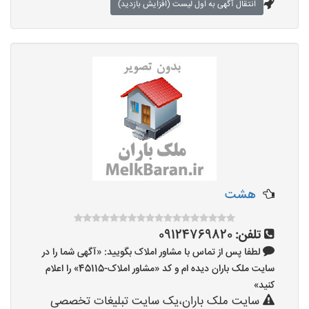
انتقال آگهی به اول لیست (افزایش بازدید)
هشت
تلفن:
09124769820
لطفا پس از تماس با مشاور املاک بگویید: «آگهی شما را در
سایت ملک باران دیده ام و کد «مشاور املاک-45115» را اعلام
کنید»
سایت ملک باران،یک سایت تبلیغات تخصصی