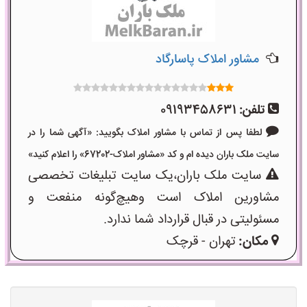
مشاور املاک پاسارگاد
تلفن:
09193458631
لطفا پس از تماس با مشاور املاک بگویید: «آگهی شما را در
سایت ملک باران دیده ام و کد «مشاور املاک-67202» را اعلام کنید»
سایت ملک باران،یک سایت تبلیغات تخصصی
مشاورین املاک است وهیچ‌گونه منفعت و
مسئولیتی در قبال قرارداد شما ندارد.
مکان:
تهران - قرچک