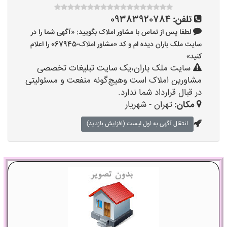
تلفن:
09383920784
لطفا پس از تماس با مشاور املاک بگویید: «آگهی شما را در
سایت ملک باران دیده ام و کد «مشاور املاک-67945» را اعلام
کنید»
سایت ملک باران،یک سایت تبلیغات تخصصی
مشاورین املاک است وهیچ‌گونه منفعت و مسئولیتی
در قبال قرارداد شما ندارد.
مکان:
تهران - شهریار
انتقال آگهی به اول لیست (افزایش بازدید)