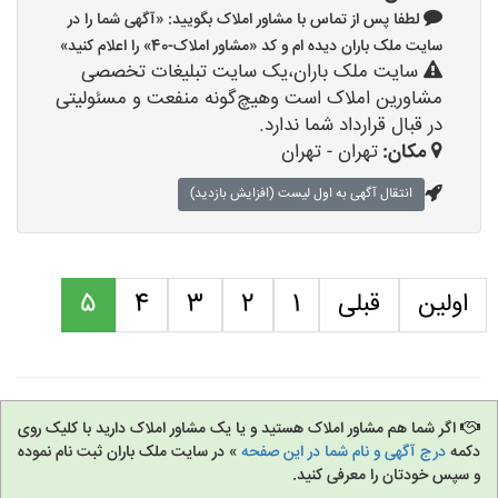
لطفا پس از تماس با مشاور املاک بگویید: «آگهی شما را در
سایت ملک باران دیده ام و کد «مشاور املاک-40» را اعلام کنید»
سایت ملک باران،یک سایت تبلیغات تخصصی
مشاورین املاک است وهیچ‌گونه منفعت و مسئولیتی
در قبال قرارداد شما ندارد.
مکان:
تهران - تهران
انتقال آگهی به اول لیست (افزایش بازدید)
اولین
قبلی
1
2
3
4
5
اگر شما هم مشاور املاک هستید و یا یک مشاور املاک دارید با کلیک روی
دکمه
درج آگهی و نام شما در این صفحه
» در سایت ملک باران ثبت نام نموده
و سپس خودتان را معرفی کنید.