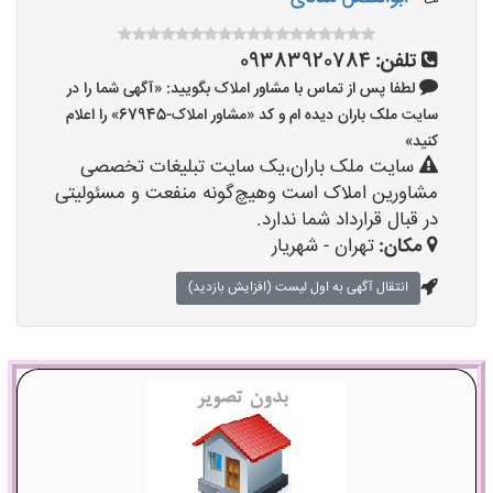
تلفن:
09383920784
لطفا پس از تماس با مشاور املاک بگویید: «آگهی شما را در
سایت ملک باران دیده ام و کد «مشاور املاک-67945» را اعلام
کنید»
سایت ملک باران،یک سایت تبلیغات تخصصی
مشاورین املاک است وهیچ‌گونه منفعت و مسئولیتی
در قبال قرارداد شما ندارد.
مکان:
تهران - شهریار
انتقال آگهی به اول لیست (افزایش بازدید)