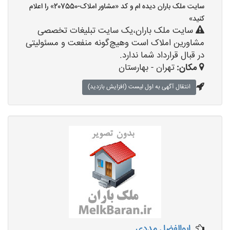
سایت ملک باران دیده ام و کد «مشاور املاک-207550» را اعلام
کنید»
سایت ملک باران،یک سایت تبلیغات تخصصی
مشاورین املاک است وهیچ‌گونه منفعت و مسئولیتی
در قبال قرارداد شما ندارد.
مکان:
تهران - بهارستان
انتقال آگهی به اول لیست (افزایش بازدید)
ابوالفضل مددی