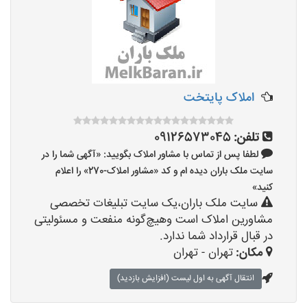
املاک پایتخت
تلفن:
09126573045
لطفا پس از تماس با مشاور املاک بگویید: «آگهی شما را در
سایت ملک باران دیده ام و کد «مشاور املاک-270» را اعلام
کنید»
سایت ملک باران،یک سایت تبلیغات تخصصی
مشاورین املاک است وهیچ‌گونه منفعت و مسئولیتی
در قبال قرارداد شما ندارد.
مکان:
تهران - تهران
انتقال آگهی به اول لیست (افزایش بازدید)