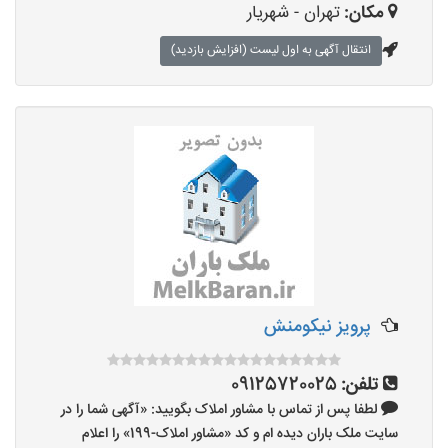
مکان:
تهران - شهریار
انتقال آگهی به اول لیست (افزایش بازدید)
پرویز نیکومنش
تلفن:
09125720025
لطفا پس از تماس با مشاور املاک بگویید: «آگهی شما را در
سایت ملک باران دیده ام و کد «مشاور املاک-199» را اعلام