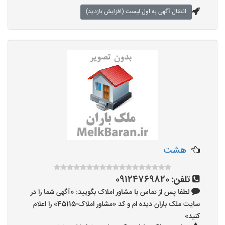
انتقال آگهی به اول لیست (افزایش بازدید)
هشت
تلفن:
09124769820
لطفا پس از تماس با مشاور املاک بگویید: «آگهی شما را در
سایت ملک باران دیده ام و کد «مشاور املاک-45115» را اعلام
کنید»