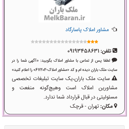
مشاور املاک پاسارگاد
تلفن:
09193458631
لطفا پس از تماس با مشاور املاک بگویید: «آگهی شما را در
سایت ملک باران دیده ام و کد «مشاور املاک-67202» را اعلام کنید»
سایت ملک باران،یک سایت تبلیغات تخصصی
مشاورین املاک است وهیچ‌گونه منفعت و
مسئولیتی در قبال قرارداد شما ندارد.
مکان:
تهران - قرچک