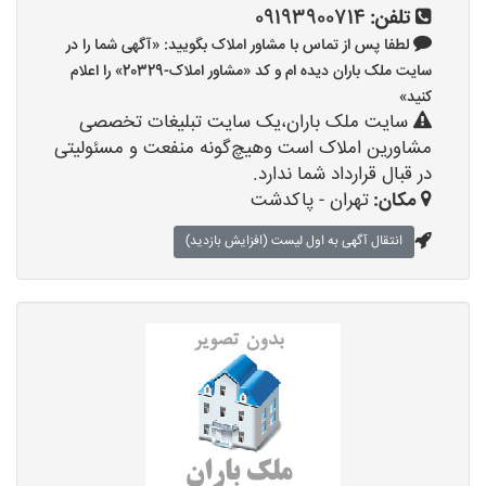
تلفن:
09193900714
لطفا پس از تماس با مشاور املاک بگویید: «آگهی شما را در
سایت ملک باران دیده ام و کد «مشاور املاک-20329» را اعلام
کنید»
سایت ملک باران،یک سایت تبلیغات تخصصی
مشاورین املاک است وهیچ‌گونه منفعت و مسئولیتی
در قبال قرارداد شما ندارد.
مکان:
تهران - پاکدشت
انتقال آگهی به اول لیست (افزایش بازدید)