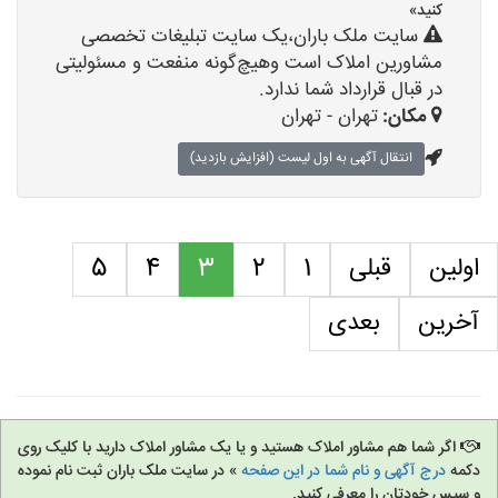
کنید»
سایت ملک باران،یک سایت تبلیغات تخصصی
مشاورین املاک است وهیچ‌گونه منفعت و مسئولیتی
در قبال قرارداد شما ندارد.
مکان:
تهران - تهران
انتقال آگهی به اول لیست (افزایش بازدید)
اولین
قبلی
1
2
3
4
5
آخرین
بعدی
اگر شما هم مشاور املاک هستید و یا یک مشاور املاک دارید با کلیک روی
دکمه
درج آگهی و نام شما در این صفحه
» در سایت ملک باران ثبت نام نموده
و سپس خودتان را معرفی کنید.