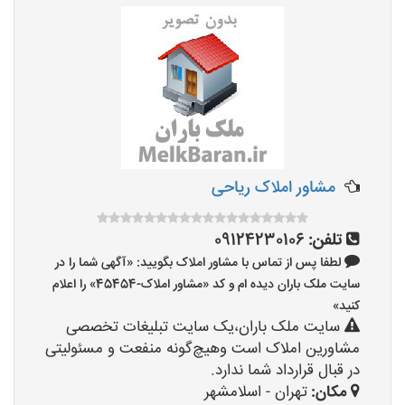
مشاور املاک ریاحی
تلفن:
09124230106
لطفا پس از تماس با مشاور املاک بگویید: «آگهی شما را در
سایت ملک باران دیده ام و کد «مشاور املاک-45454» را اعلام
کنید»
سایت ملک باران،یک سایت تبلیغات تخصصی
مشاورین املاک است وهیچ‌گونه منفعت و مسئولیتی
در قبال قرارداد شما ندارد.
مکان:
تهران - اسلامشهر