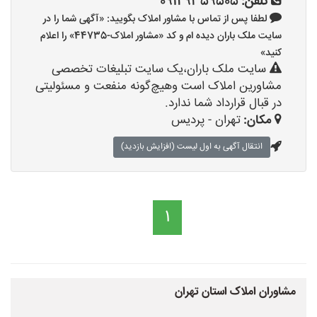
تلفن:
09129359505
لطفا پس از تماس با مشاور املاک بگویید: «آگهی شما را در
سایت ملک باران دیده ام و کد «مشاور املاک-44735» را اعلام
کنید»
سایت ملک باران،یک سایت تبلیغات تخصصی
مشاورین املاک است وهیچ‌گونه منفعت و مسئولیتی
در قبال قرارداد شما ندارد.
مکان:
تهران - پردیس
انتقال آگهی به اول لیست (افزایش بازدید)
1
مشاوران املاک استان تهران