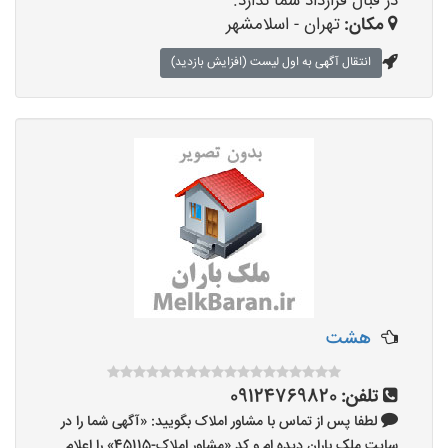
در قبال قرارداد شما ندارد.
مکان:
تهران - اسلامشهر
انتقال آگهی به اول لیست (افزایش بازدید)
هشت
تلفن:
09124769820
لطفا پس از تماس با مشاور املاک بگویید: «آگهی شما را در
سایت ملک باران دیده ام و کد «مشاور املاک-45115» را اعلام