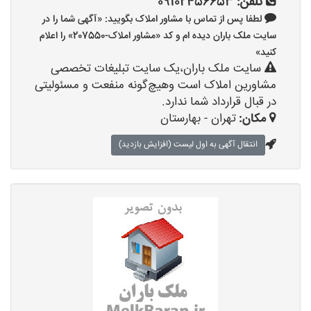
تلفن:
09102456653
لطفا پس از تماس با مشاور املاک بگویید: «آگهی شما را در
سایت ملک باران دیده ام و کد «مشاور املاک-207550» را اعلام
کنید»
سایت ملک باران،یک سایت تبلیغات تخصصی
مشاورین املاک است وهیچ‌گونه منفعت و مسئولیتی
در قبال قرارداد شما ندارد.
مکان:
تهران - بهارستان
انتقال آگهی به اول لیست (افزایش بازدید)