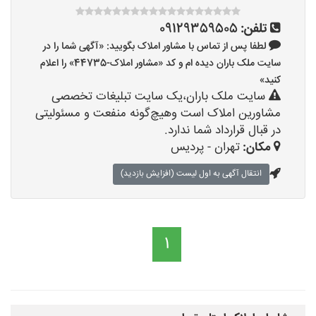
تلفن:
09129359505
لطفا پس از تماس با مشاور املاک بگویید: «آگهی شما را در
سایت ملک باران دیده ام و کد «مشاور املاک-44735» را اعلام
کنید»
سایت ملک باران،یک سایت تبلیغات تخصصی
مشاورین املاک است وهیچ‌گونه منفعت و مسئولیتی
در قبال قرارداد شما ندارد.
مکان:
تهران - پردیس
انتقال آگهی به اول لیست (افزایش بازدید)
1