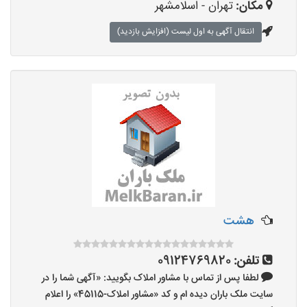
مکان:
تهران - اسلامشهر
انتقال آگهی به اول لیست (افزایش بازدید)
هشت
تلفن:
09124769820
لطفا پس از تماس با مشاور املاک بگویید: «آگهی شما را در
سایت ملک باران دیده ام و کد «مشاور املاک-45115» را اعلام