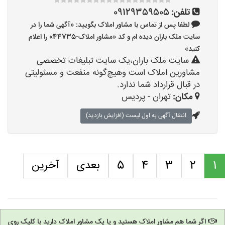
تلفن:
09129359505
لطفا پس از تماس با مشاور املاک بگویید: «آگهی شما را در
سایت ملک باران دیده ام و کد «مشاور املاک-44735» را اعلام
کنید»
سایت ملک باران،یک سایت تبلیغات تخصصی
مشاورین املاک است وهیچ‌گونه منفعت و مسئولیتی
در قبال قرارداد شما ندارد.
مکان:
تهران - پردیس
انتقال آگهی به اول لیست (افزایش بازدید)
1
2
3
4
5
بعدی
آخرین
اگر شما هم مشاور املاک هستید و یا یک مشاور املاک دارید با کلیک روی