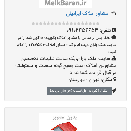
مشاور املاک ایرانیان
تلفن:
09102456653
لطفا پس از تماس با مشاور املاک بگویید: «آگهی شما را در
سایت ملک باران دیده ام و کد «مشاور املاک-207550» را اعلام
کنید»
سایت ملک باران،یک سایت تبلیغات تخصصی
مشاورین املاک است وهیچ‌گونه منفعت و مسئولیتی
در قبال قرارداد شما ندارد.
مکان:
تهران - بهارستان
انتقال آگهی به اول لیست (افزایش بازدید)