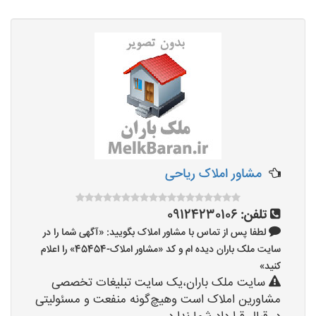
مشاور املاک ریاحی
تلفن:
09124230106
لطفا پس از تماس با مشاور املاک بگویید: «آگهی شما را در
سایت ملک باران دیده ام و کد «مشاور املاک-45454» را اعلام
کنید»
سایت ملک باران،یک سایت تبلیغات تخصصی
مشاورین املاک است وهیچ‌گونه منفعت و مسئولیتی