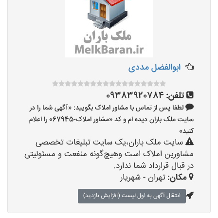
ابوالفضل مددی
تلفن:
09383920784
لطفا پس از تماس با مشاور املاک بگویید: «آگهی شما را در
سایت ملک باران دیده ام و کد «مشاور املاک-67945» را اعلام
کنید»
سایت ملک باران،یک سایت تبلیغات تخصصی
مشاورین املاک است وهیچ‌گونه منفعت و مسئولیتی
در قبال قرارداد شما ندارد.
مکان:
تهران - شهریار
انتقال آگهی به اول لیست (افزایش بازدید)