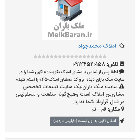
املاک محمدجواد
تلفن:
09124520158
لطفا پس از تماس با مشاور املاک بگویید: «آگهی شما را در
سایت ملک باران دیده ام و کد «مشاور املاک-45» را اعلام کنید»
سایت ملک باران،یک سایت تبلیغات تخصصی
مشاورین املاک است وهیچ‌گونه منفعت و مسئولیتی
در قبال قرارداد شما ندارد.
مکان:
قم - قم
انتقال آگهی به اول لیست (افزایش بازدید)