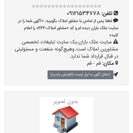
تلفن:
09121534778
لطفا پس از تماس با مشاور املاک بگویید: «آگهی شما را در
سایت ملک باران دیده ام و کد «مشاور املاک-262» را اعلام
کنید»
سایت ملک باران،یک سایت تبلیغات تخصصی
مشاورین املاک است وهیچ‌گونه منفعت و مسئولیتی
در قبال قرارداد شما ندارد.
مکان:
قم - قم
انتقال آگهی به اول لیست (افزایش بازدید)