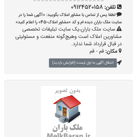
تلفن:
09124520158
لطفا پس از تماس با مشاور املاک بگویید: «آگهی شما را در
سایت ملک باران دیده ام و کد «مشاور املاک-45» را اعلام کنید»
سایت ملک باران،یک سایت تبلیغات تخصصی
مشاورین املاک است وهیچ‌گونه منفعت و مسئولیتی
در قبال قرارداد شما ندارد.
مکان:
قم - قم
انتقال آگهی به اول لیست (افزایش بازدید)