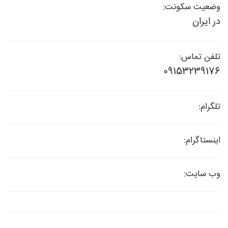
وضعیت سکونت:
در ایران
تلفن تماس:
09153239176
تلگرام:
اینستاگرام:
وب سایت: