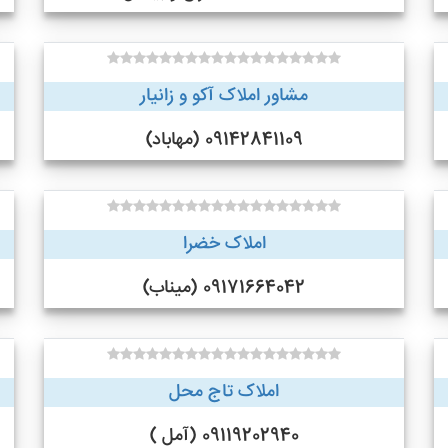
مشاور املاک آکو و زانیار
09142841109 (مهاباد)
املاک خضرا
09171664042 (میناب)
املاک تاج محل
09119202940 (آمل )