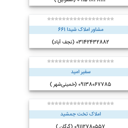
09159848114 (اسفراین )
مشاور املاک شیدا 661
03142432882 (نجف‌ آباد)
سفیر امید
09138067785 (خمینی‌شهر )
املاک تخت جمشید
09112780557 (گرگان )