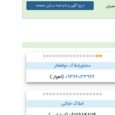
درج آگهی و نام شما در این صفحه
معرفی
مشاوراملاک ذوالفقار
09362033922
(اهواز )
املاک جلالی