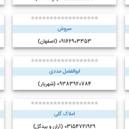
سروش
09166903353 (اصفهان)
ابوالفضل مددی
09383920784 (شهریار)
املاک گلی
03154721929 (آران و بیدگل)