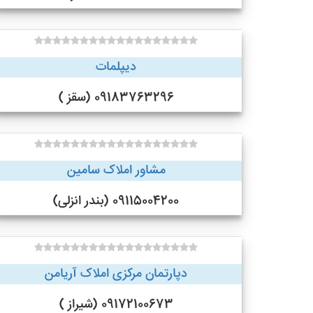
دیپلمات
09183763296 (سقز )
مشاور املاک سامین
09115004200 (بندر انزلی)
دپارتمان مرکزی املاک آریامن
09172100673 (شیراز )