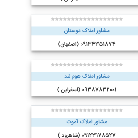
مشاور املاک دوستان
09134351874 (اصفهان)
مشاور املاک هوم لند
09387832001 (اسفراین )
مشاور املاک آموت
09123178527 (شاهرود )