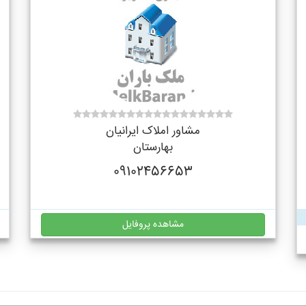
مشاور املاک ایرانیان
بهارستان
09102456653
مشاهده پروفایل