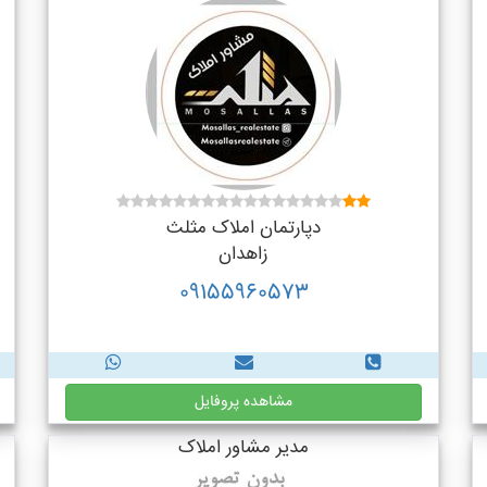
دپارتمان املاک مثلث
زاهدان
09155960573
مشاهده پروفایل
مدیر مشاور املاک