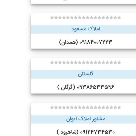
املاک مسعود
09184007223 (همدان)
گلستان
09386533596 (گرگان )
مشاور املاک ایوان
09124734530 (شاهرود )