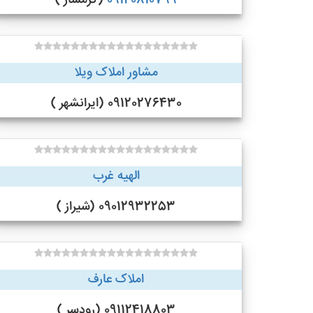
09120810799
(گرمسار )
مشاور املاک ویلا
09120276430 (ایرانشهر )
الهیه غرب
09012932253 (شیراز )
املاک عارف
09112418803 (رودسر )