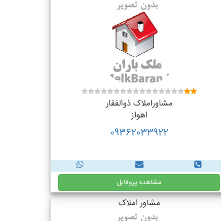
مشاوراملاک ذوالفقار
اهواز
09362033922
مشاهده پروفایل
مشاور املاک