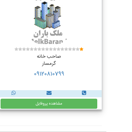
صاحب خانه
گرمسار
09120810799
مشاهده پروفایل