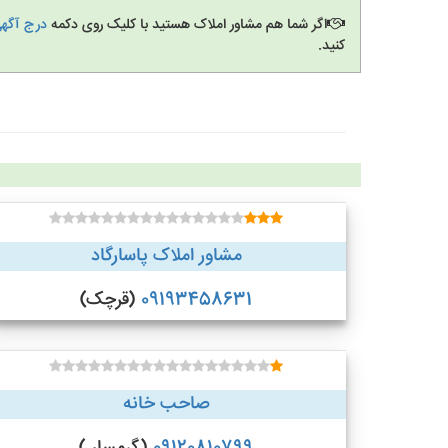
اگر شما هم مشاور املاک هستید با کلیک روی دکمه
درج آگهی
کنید.
مشاور املاک پاسارگاد
09193458631
(قرچک)
صاحب خانه