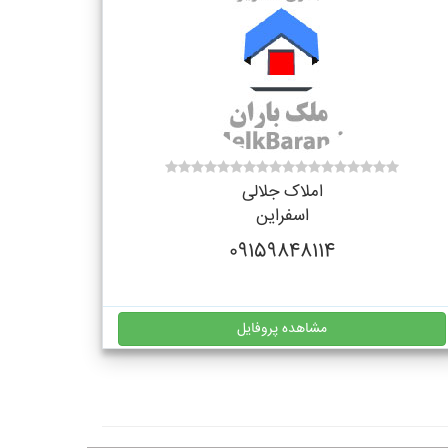
املاک جلالی
اسفراین
09159848114
مشاهده پروفایل