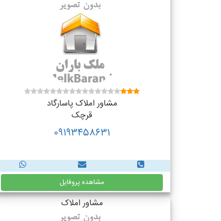
مشاور املاک پاسارگاد
قرچک
09193458631
مشاهده پروفایل
مشاور املاک