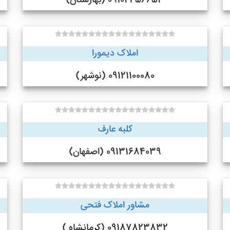
09102456653 (بهارستان)
املاک دیمورا
09121100080 (نوشهر)
کلبه عارف
09131684039 (اصفهان)
مشاور املاک فتحی
09187823832 (کرمانشاه )