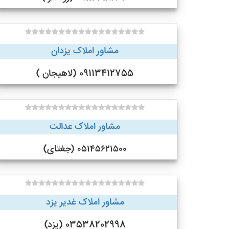
مشاور املاک یزدان
09113412755 (لاهیجان )
مشاور املاک عدالت
۰۵۱۴۵۶۲۱۵۰۰ (جغتای)
مشاور املاک غدیر یزد
03538202998 (یزد)