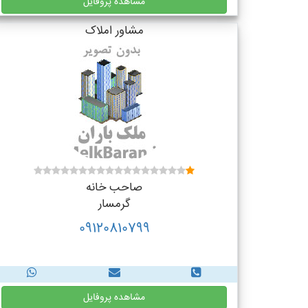
مشاهده پروفایل
مشاور املاک
صاحب خانه
گرمسار
09120810799
مشاهده پروفایل