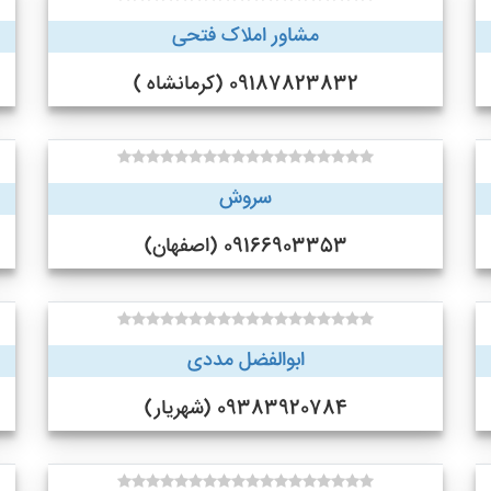
مشاور املاک فتحی
09187823832 (کرمانشاه )
سروش
09166903353 (اصفهان)
ابوالفضل مددی
09383920784 (شهریار)