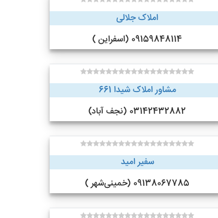
املاک جلالی
09159848114 (اسفراین )
مشاور املاک شیدا 661
03142432882 (نجف‌ آباد)
سفیر امید
09138067785 (خمینی‌شهر )