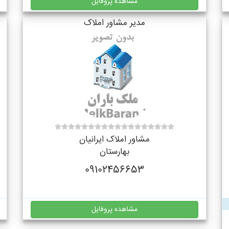
مشاهده پروفایل
مدیر مشاور املاک
مشاور املاک ایرانیان
بهارستان
09102456653
مشاهده پروفایل