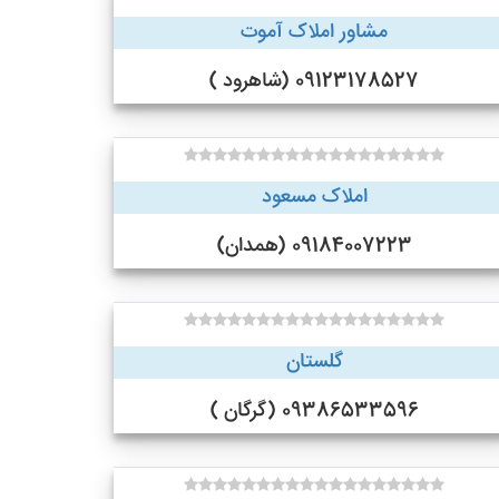
مشاور املاک آموت
09123178527 (شاهرود )
املاک مسعود
09184007223 (همدان)
گلستان
09386533596 (گرگان )