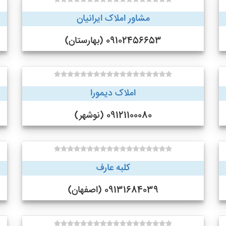
مشاور املاک ایرانیان
09102456653 (بهارستان)
املاک دیمورا
09121100080 (نوشهر)
کلبه عارف
09131684039 (اصفهان)