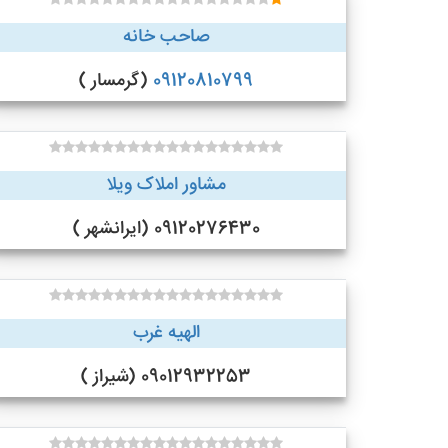
صاحب خانه
09120810799
(گرمسار )
مشاور املاک ویلا
09120276430 (ایرانشهر )
الهیه غرب
09012932253 (شیراز )