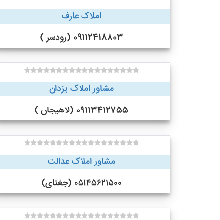
املاک عارف
09112418803 (رودسر )
مشاور املاک یزدان
09113412755 (لاهیجان )
مشاور املاک عدالت
۰۵۱۴۵۶۲۱۵۰۰ (جغتای)