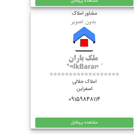
مشاهده پروفایل
مشاور املاک
املاک جلالی
اسفراین
09159848114
مشاهده پروفایل