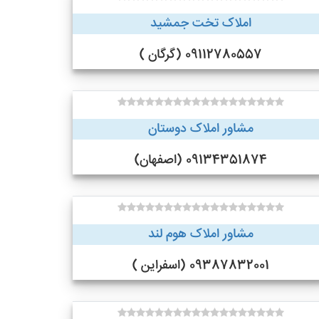
املاک تخت جمشید
09112780557 (گرگان )
مشاور املاک دوستان
09134351874 (اصفهان)
مشاور املاک هوم لند
09387832001 (اسفراین )