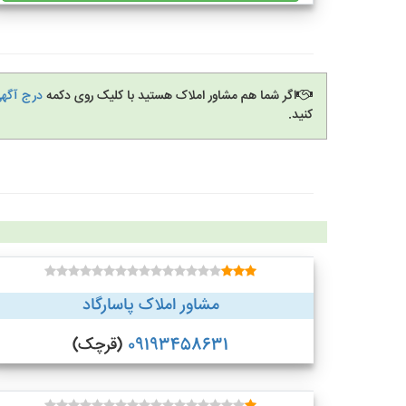
اگر شما هم مشاور املاک هستید با کلیک روی دکمه
درج آگهی
کنید.
مشاور املاک پاسارگاد
09193458631
(قرچک)