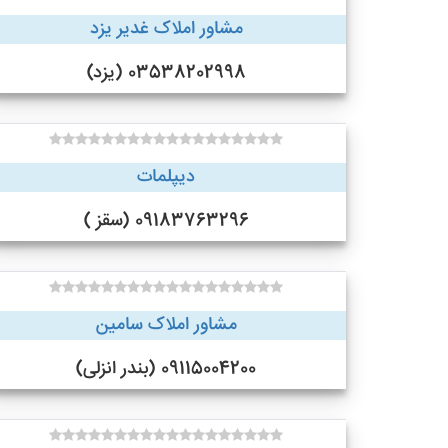
مشاور املاک غدیر یزد
03538202998 (یزد)
دیپلمات
09183763296 (سقز )
مشاور املاک سامین
09115004200 (بندر انزلی)