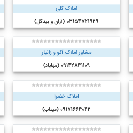
املاک گلی
03154721929 (آران و بیدگل)
مشاور املاک آکو و زانیار
09142841109 (مهاباد)
املاک خضرا
09171664042 (میناب)