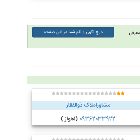
درج آگهی و نام شما در این صفحه
معرفی
مشاوراملاک ذوالفقار
09362033922
(اهواز )