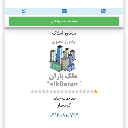
مشاهده پروفایل
مشاور املاک
صاحب خانه
گرمسار
09120810799