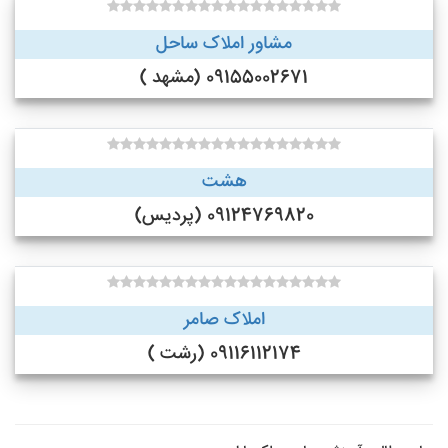
مشاور املاک ساحل
09155002671 (مشهد )
هشت
09124769820 (پردیس)
املاک صامر
09116112174 (رشت )