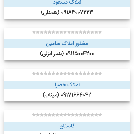
املاک مسعود
09184007223 (همدان)
مشاور املاک سامین
09115004200 (بندر انزلی)
املاک خضرا
09171664042 (میناب)
گلستان