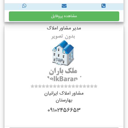
مشاهده پروفایل
مدیر مشاور املاک
مشاور املاک ایرانیان
بهارستان
09102456653