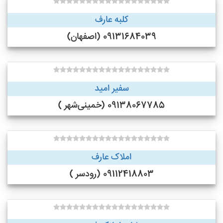
کلبه عارف
09131684039 (اصفهان)
سفیر امید
09138067785 (خمینی‌شهر )
املاک عارف
09112418803 (رودسر )