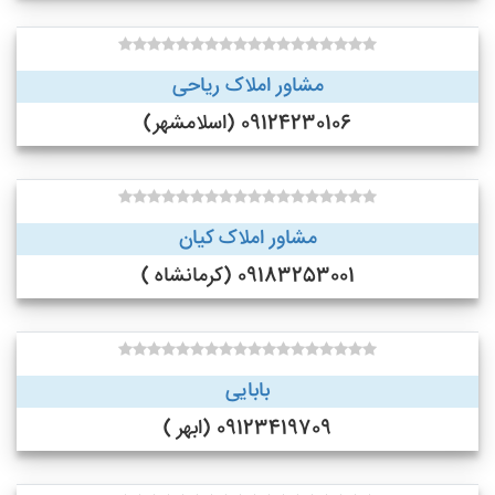
مشاور املاک ریاحی
09124230106 (اسلامشهر)
مشاور املاک کیان
09183253001 (کرمانشاه )
بابایی
09123419709 (ابهر )