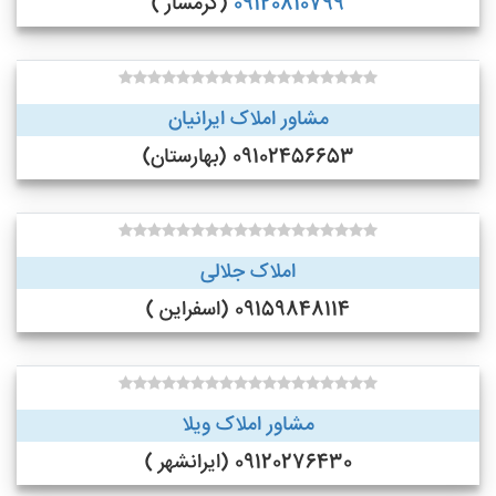
09120810799
(گرمسار )
مشاور املاک ایرانیان
09102456653 (بهارستان)
املاک جلالی
09159848114 (اسفراین )
مشاور املاک ویلا
09120276430 (ایرانشهر )