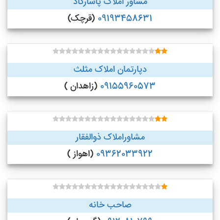
مشاور املاک پاسارگاد
09193458631
(قرچک)
دپارتمان املاک مثلث
09155960573
(زاهدان )
مشاوراملاک ذوالفقار
09362033922
(اهواز )
صاحب خانه