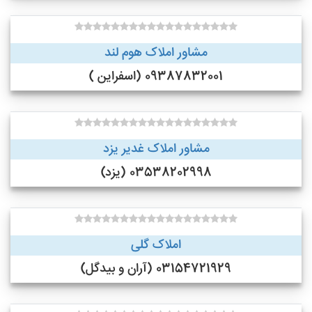
مشاور املاک هوم لند
09387832001 (اسفراین )
مشاور املاک غدیر یزد
03538202998 (یزد)
املاک گلی
03154721929 (آران و بیدگل)