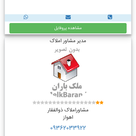
مشاهده پروفایل
مدیر مشاور املاک
مشاوراملاک ذوالفقار
اهواز
09362033922