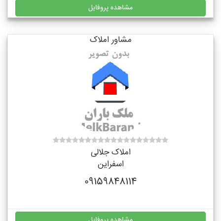
مشاهده پروفایل
مشاور املاک
املاک جلالی
اسفراین
09159848114
مشاهده پروفایل