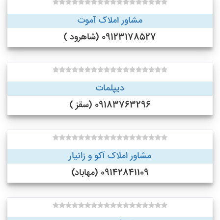
مشاور املاک آموت
09123178527 (شاهرود )
دیپلمات
09183763296 (سقز )
مشاور املاک آکو و زانیار
09142841109 (مهاباد)