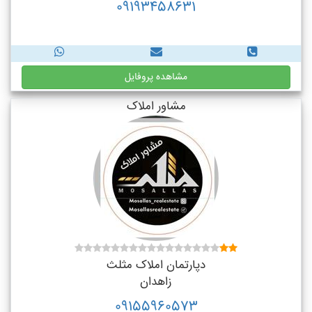
09193458631
مشاهده پروفایل
مشاور املاک
دپارتمان املاک مثلث
زاهدان
09155960573