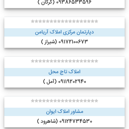
09386533596 (گرگان )
دپارتمان مرکزی املاک آریامن
09172100673 (شیراز )
املاک تاج محل
09119202940 (آمل )
مشاور املاک ایوان
09124734530 (شاهرود )