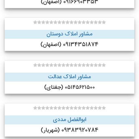
09166903353 (اصفهان)
مشاور املاک دوستان
09134351874 (اصفهان)
مشاور املاک عدالت
۰۵۱۴۵۶۲۱۵۰۰ (جغتای)
ابوالفضل مددی
09383920784 (شهریار)