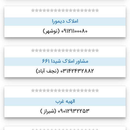
املاک دیمورا
09121100080 (نوشهر)
مشاور املاک شیدا 661
03142432882 (نجف‌ آباد)
الهیه غرب
09012932253 (شیراز )