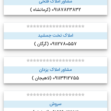
مشاور املاک فتحی
09187823832 (کرمانشاه )
املاک تخت جمشید
09112780557 (گرگان )
مشاور املاک یزدان
09113412755 (لاهیجان )
سروش