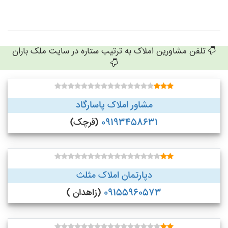
تلفن مشاورین املاک به ترتیب ستاره در سایت ملک باران
مشاور املاک پاسارگاد
09193458631
(قرچک)
دپارتمان املاک مثلث
09155960573
(زاهدان )