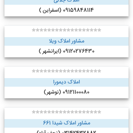
املاک جلالی
09159848114 (اسفراین )
مشاور املاک ویلا
09120276430 (ایرانشهر )
املاک دیمورا
09121100080 (نوشهر)
مشاور املاک شیدا 661