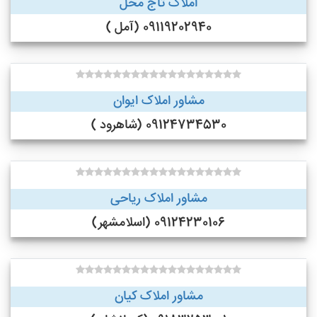
املاک تاج محل
09119202940 (آمل )
مشاور املاک ایوان
09124734530 (شاهرود )
مشاور املاک ریاحی
09124230106 (اسلامشهر)
مشاور املاک کیان