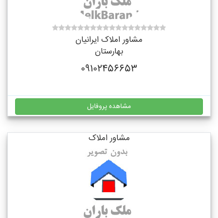
مشاور املاک ایرانیان
بهارستان
09102456653
مشاهده پروفایل
مشاور املاک