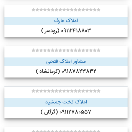
املاک عارف
09112418803 (رودسر )
مشاور املاک فتحی
09187823832 (کرمانشاه )
املاک تخت جمشید
09112780557 (گرگان )