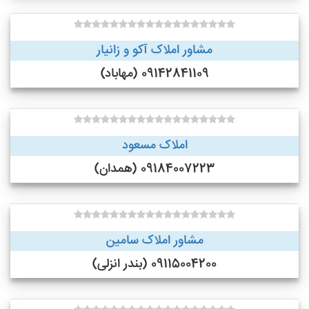
مشاور املاک آکو و زانیار
09142841109 (مهاباد)
املاک مسعود
09184007223 (همدان)
مشاور املاک سامین
09115004200 (بندر انزلی)