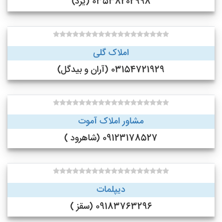
03538202998 (یزد)
املاک گلی
03154721929 (آران و بیدگل)
مشاور املاک آموت
09123178527 (شاهرود )
دیپلمات
09183763296 (سقز )