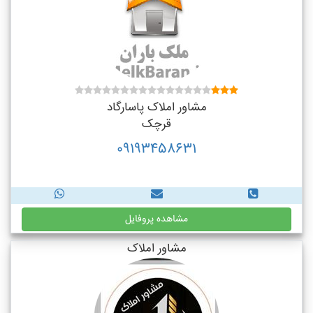
مشاور املاک پاسارگاد
قرچک
09193458631
مشاهده پروفایل
مشاور املاک