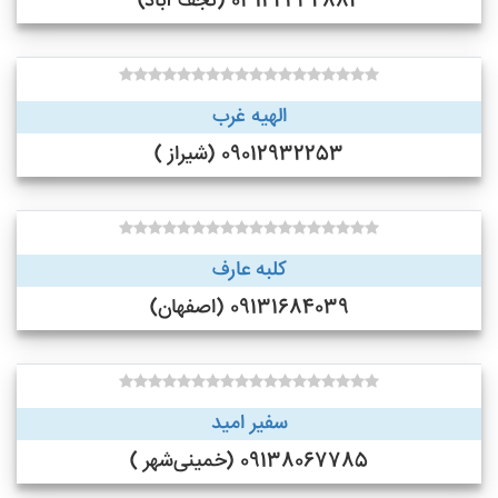
03142432882 (نجف‌ آباد)
الهیه غرب
09012932253 (شیراز )
کلبه عارف
09131684039 (اصفهان)
سفیر امید
09138067785 (خمینی‌شهر )