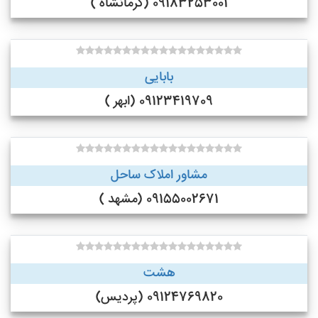
09183253001 (کرمانشاه )
بابایی
09123419709 (ابهر )
مشاور املاک ساحل
09155002671 (مشهد )
هشت
09124769820 (پردیس)