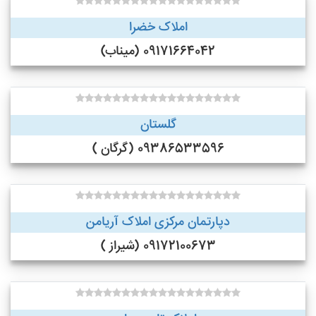
املاک خضرا
09171664042 (میناب)
گلستان
09386533596 (گرگان )
دپارتمان مرکزی املاک آریامن
09172100673 (شیراز )