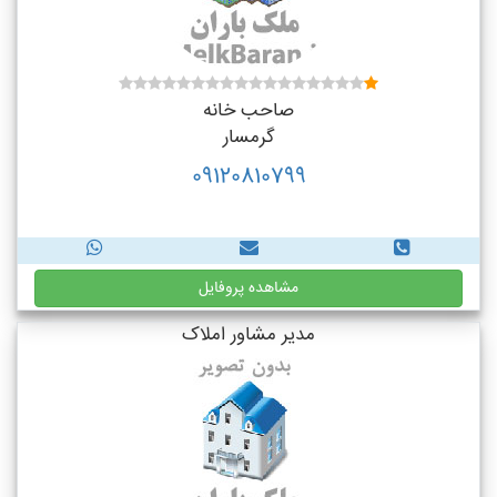
صاحب خانه
گرمسار
09120810799
مشاهده پروفایل
مدیر مشاور املاک