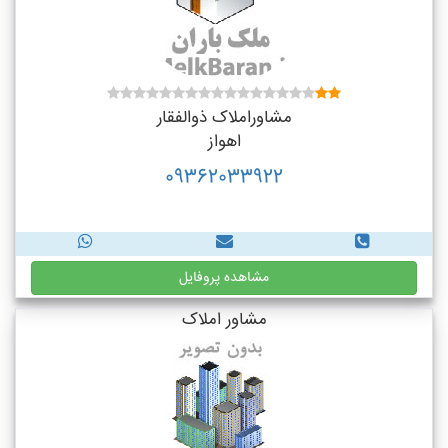
مشاوراملاک ذوالفقار
اهواز
09362033922
مشاهده پروفایل
مشاور املاک