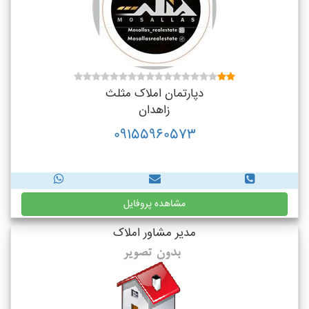
دپارتمان املاک مثلث
زاهدان
09155960573
مشاهده پروفایل
مدیر مشاور املاک