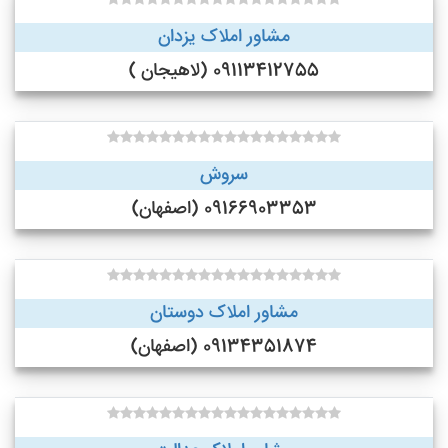
مشاور املاک یزدان
09113412755 (لاهیجان )
سروش
09166903353 (اصفهان)
مشاور املاک دوستان
09134351874 (اصفهان)