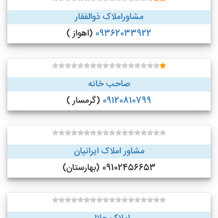
مشاوراملاک ذوالفقار
09362033922
(اهواز )
صاحب خانه
09120810799
(گرمسار )
مشاور املاک ایرانیان
09102456653 (بهارستان)