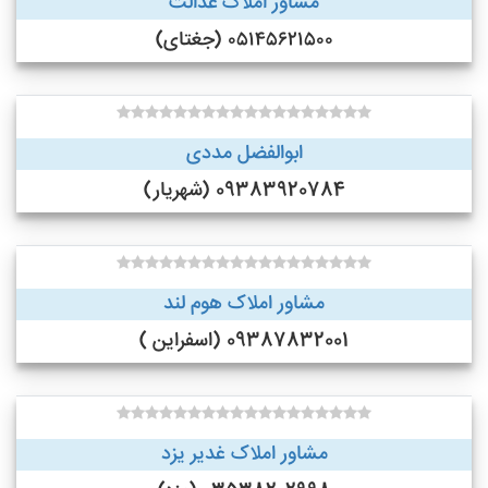
مشاور املاک عدالت
۰۵۱۴۵۶۲۱۵۰۰ (جغتای)
ابوالفضل مددی
09383920784 (شهریار)
مشاور املاک هوم لند
09387832001 (اسفراین )
مشاور املاک غدیر یزد