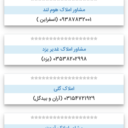
مشاور املاک هوم لند
09387832001 (اسفراین )
مشاور املاک غدیر یزد
03538202998 (یزد)
املاک گلی
03154721929 (آران و بیدگل)