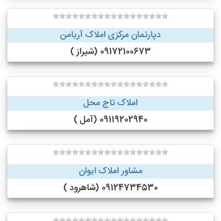
دپارتمان مرکزی املاک آریامن
09172100673 (شیراز )
املاک تاج محل
09119202940 (آمل )
مشاور املاک ایوان
09124734530 (شاهرود )