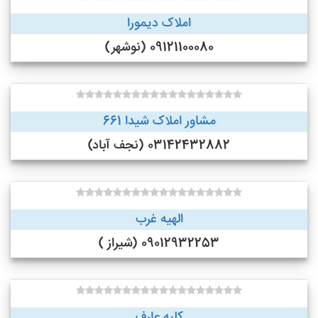
املاک دیمورا
09121100080 (نوشهر)
مشاور املاک شیدا 661
03142432882 (نجف‌ آباد)
الهیه غرب
09012932253 (شیراز )
کلبه عارف