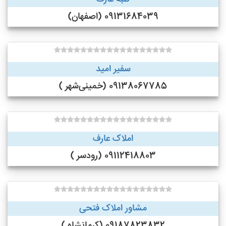
09131684039 (اصفهان)
سفیر امید
09138067785 (خمینی‌شهر )
املاک عارف
09112418803 (رودسر )
مشاور املاک فتحی
09187823832 (کرمانشاه )