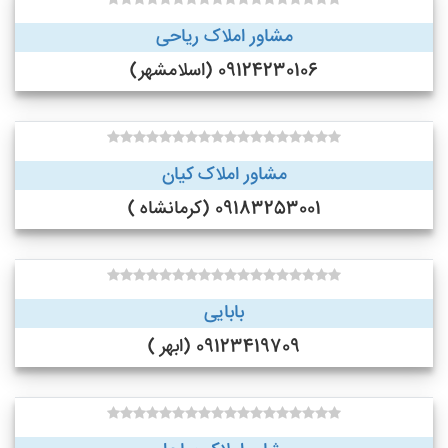
مشاور املاک ریاحی
09124230106 (اسلامشهر)
مشاور املاک کیان
09183253001 (کرمانشاه )
بابایی
09123419709 (ابهر )