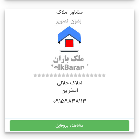
مشاور املاک
املاک جلالی
اسفراین
09159848114
مشاهده پروفایل