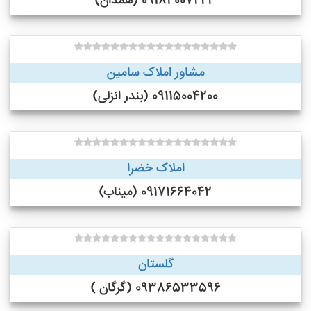
09184007223 (همدان)
مشاور املاک سامین
09115004200 (بندر انزلی)
املاک خضرا
09171664042 (میناب)
گلستان
09386533596 (گرگان )