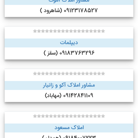
مشاور املاک آموت
09123178527 (شاهرود )
دیپلمات
09183763296 (سقز )
مشاور املاک آکو و زانیار
09142841109 (مهاباد)
املاک مسعود