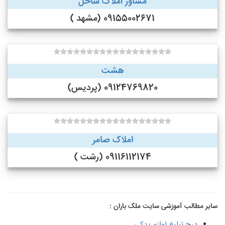
مشاور املاک ساحل
09155002671 (مشهد )
هشت
09124769820 (پردیس)
املاک صامر
09116112174 (رشت )
سایر مطالب آموزشی سایت ملک باران :
درج تبلیغ لوازم یدکی