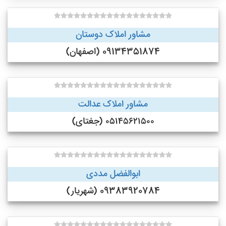
مشاور املاک دوستان
09134351874 (اصفهان)
مشاور املاک عدالت
۰۵۱۴۵۶۲۱۵۰۰ (جغتای)
ابوالفضل مددی
09383920784 (شهریار)