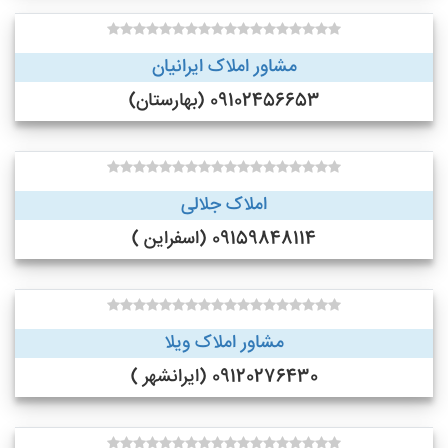
مشاور املاک ایرانیان
09102456653 (بهارستان)
املاک جلالی
09159848114 (اسفراین )
مشاور املاک ویلا
09120276430 (ایرانشهر )