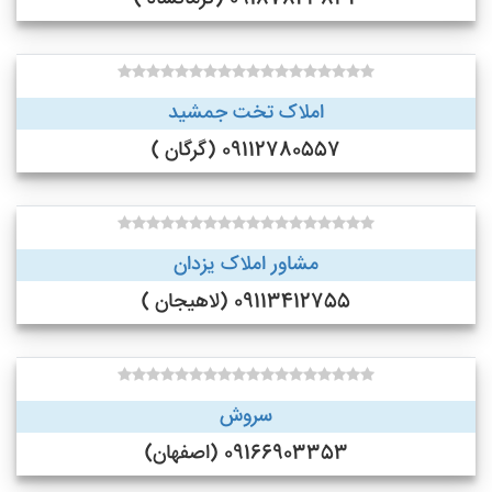
املاک تخت جمشید
09112780557 (گرگان )
مشاور املاک یزدان
09113412755 (لاهیجان )
سروش
09166903353 (اصفهان)