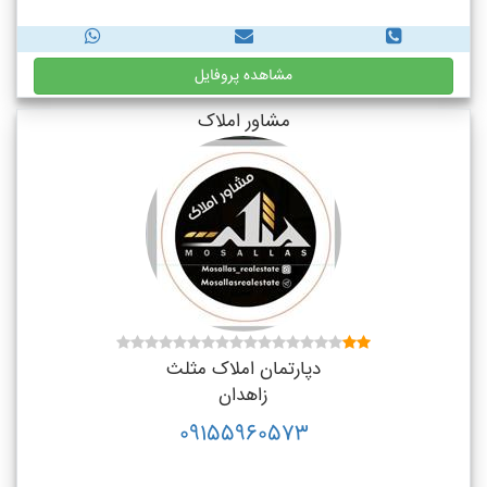
مشاهده پروفایل
مشاور املاک
دپارتمان املاک مثلث
زاهدان
09155960573