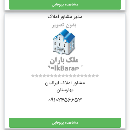
مشاهده پروفایل
مدیر مشاور املاک
مشاور املاک ایرانیان
بهارستان
09102456653
مشاهده پروفایل