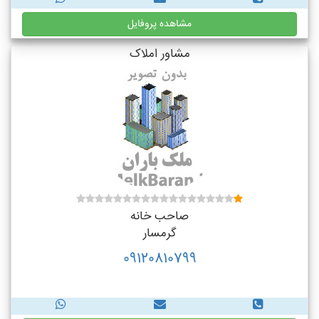
مشاهده پروفایل
مشاور املاک
صاحب خانه
گرمسار
09120810799