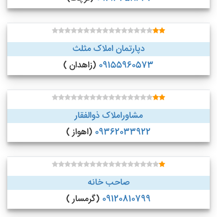
دپارتمان املاک مثلث
09155960573
(زاهدان )
مشاوراملاک ذوالفقار
09362033922
(اهواز )
صاحب خانه
09120810799
(گرمسار )