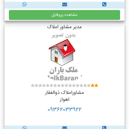
مشاهده پروفایل
مدیر مشاور املاک
مشاوراملاک ذوالفقار
اهواز
09362033922