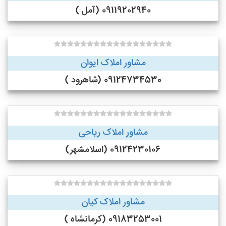
09119202940 (آمل )
مشاور املاک ایوان
09124734530 (شاهرود )
مشاور املاک ریاحی
09124230106 (اسلامشهر)
مشاور املاک کیان
09183253001 (کرمانشاه )