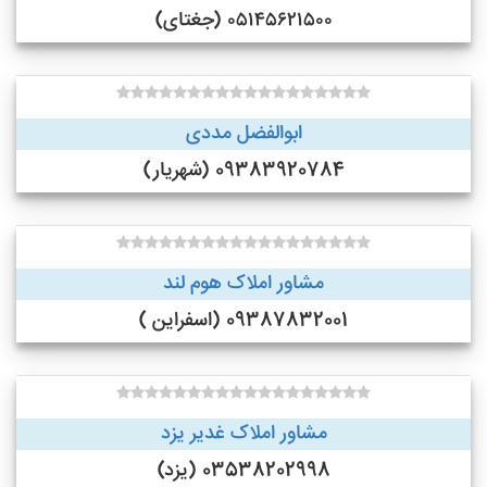
۰۵۱۴۵۶۲۱۵۰۰ (جغتای)
ابوالفضل مددی
09383920784 (شهریار)
مشاور املاک هوم لند
09387832001 (اسفراین )
مشاور املاک غدیر یزد
03538202998 (یزد)