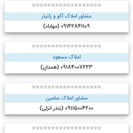
مشاور املاک آکو و زانیار
09142841109 (مهاباد)
املاک مسعود
09184007223 (همدان)
مشاور املاک سامین
09115004200 (بندر انزلی)