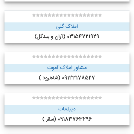
املاک گلی
03154721929 (آران و بیدگل)
مشاور املاک آموت
09123178527 (شاهرود )
دیپلمات
09183763296 (سقز )