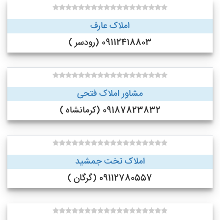
املاک عارف
09112418803 (رودسر )
مشاور املاک فتحی
09187823832 (کرمانشاه )
املاک تخت جمشید
09112780557 (گرگان )