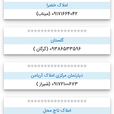
املاک خضرا
09171664042 (میناب)
گلستان
09386533596 (گرگان )
دپارتمان مرکزی املاک آریامن
09172100673 (شیراز )
املاک تاج محل