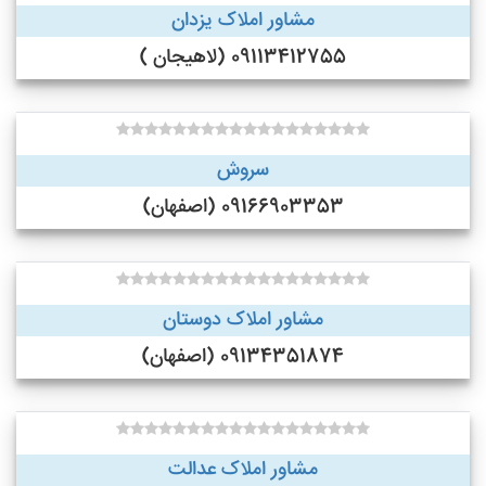
مشاور املاک یزدان
09113412755 (لاهیجان )
سروش
09166903353 (اصفهان)
مشاور املاک دوستان
09134351874 (اصفهان)
مشاور املاک عدالت