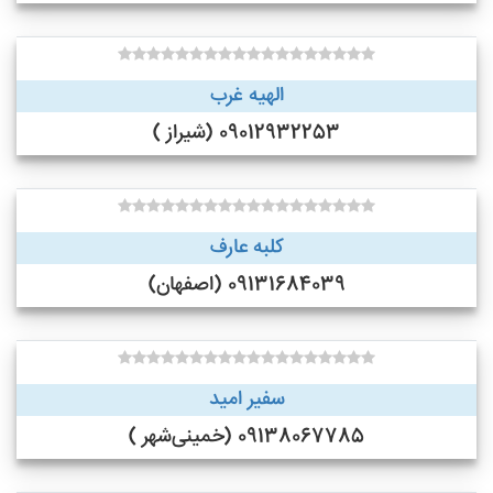
الهیه غرب
09012932253 (شیراز )
کلبه عارف
09131684039 (اصفهان)
سفیر امید
09138067785 (خمینی‌شهر )