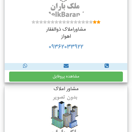
مشاوراملاک ذوالفقار
اهواز
09362033922
مشاهده پروفایل
مشاور املاک