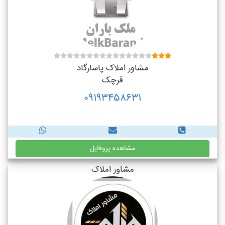
مشاور املاک پاسارگاد
قرچک
09193458631
مشاهده پروفایل
مشاور املاک