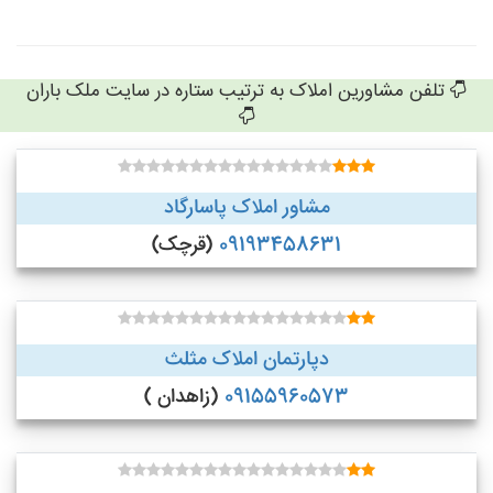
تلفن مشاورین املاک به ترتیب ستاره در سایت ملک باران
مشاور املاک پاسارگاد
09193458631
(قرچک)
دپارتمان املاک مثلث
09155960573
(زاهدان )