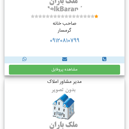
صاحب خانه
گرمسار
09120810799
مشاهده پروفایل
مدیر مشاور املاک