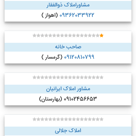
مشاوراملاک ذوالفقار
09362033922
(اهواز )
صاحب خانه
09120810799
(گرمسار )
مشاور املاک ایرانیان
09102456653 (بهارستان)
املاک جلالی