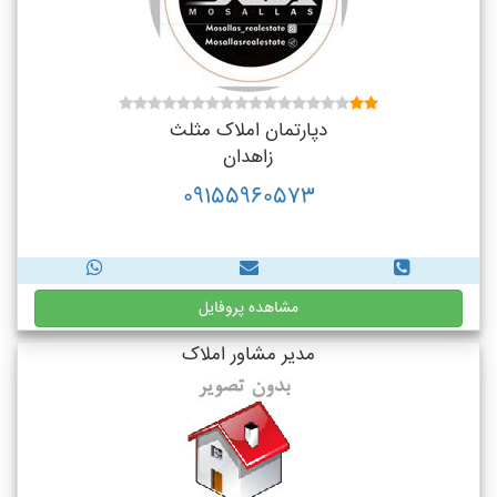
دپارتمان املاک مثلث
زاهدان
09155960573
مشاهده پروفایل
مدیر مشاور املاک