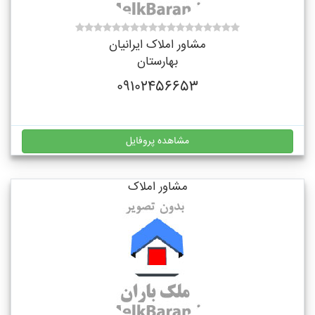
مشاور املاک ایرانیان
بهارستان
09102456653
مشاهده پروفایل
مشاور املاک