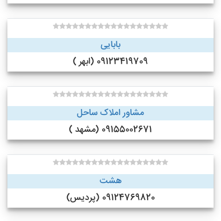
بابایی
09123419709 (ابهر )
مشاور املاک ساحل
09155002671 (مشهد )
هشت
09124769820 (پردیس)