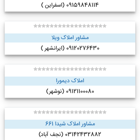
09159848114 (اسفراین )
مشاور املاک ویلا
09120276430 (ایرانشهر )
املاک دیمورا
09121100080 (نوشهر)
مشاور املاک شیدا 661
03142432882 (نجف‌ آباد)