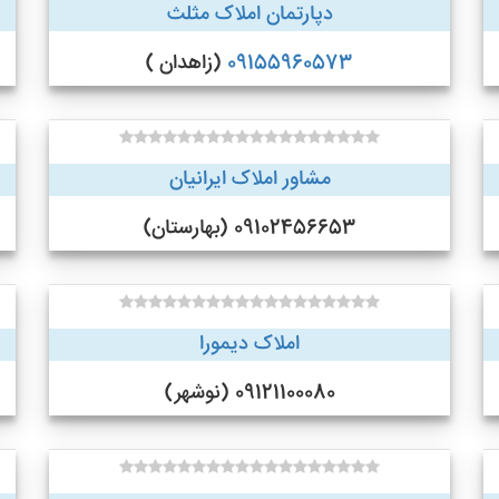
دپارتمان املاک مثلث
09155960573
(زاهدان )
مشاور املاک ایرانیان
09102456653 (بهارستان)
املاک دیمورا
09121100080 (نوشهر)