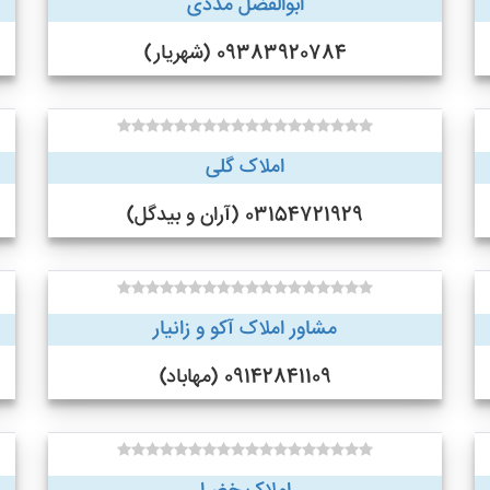
ابوالفضل مددی
09383920784 (شهریار)
املاک گلی
03154721929 (آران و بیدگل)
مشاور املاک آکو و زانیار
09142841109 (مهاباد)