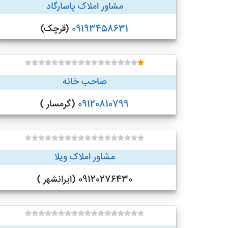
مشاور املاک پاسارگاد
09193458631
(قرچک)
صاحب خانه
09120810799
(گرمسار )
مشاور املاک ویلا
09120276430 (ایرانشهر )