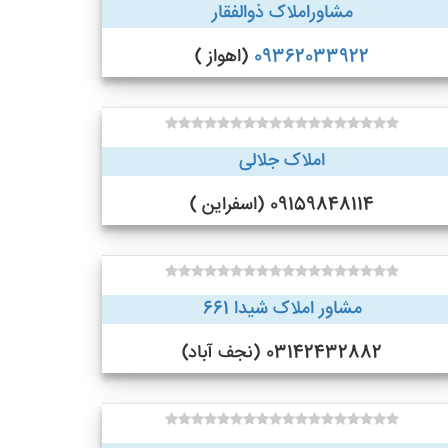
مشاوراملاک ذوالفقار
09362033922
(اهواز )
املاک جلالی
09159848114 (اسفراین )
مشاور املاک شیدا 661
03142432882 (نجف‌ آباد)