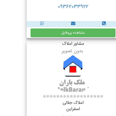
09362033922
مشاهده پروفایل
مشاور املاک
املاک جلالی
اسفراین