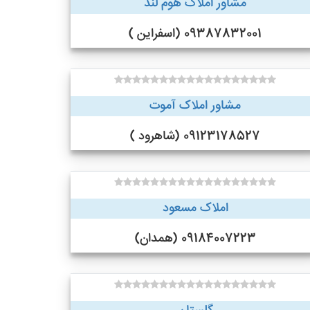
مشاور املاک هوم لند
09387832001 (اسفراین )
مشاور املاک آموت
09123178527 (شاهرود )
املاک مسعود
09184007223 (همدان)