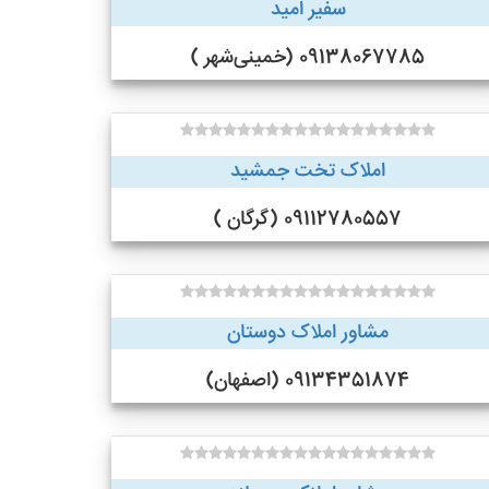
سفیر امید
09138067785 (خمینی‌شهر )
املاک تخت جمشید
09112780557 (گرگان )
مشاور املاک دوستان
09134351874 (اصفهان)