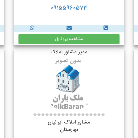
09155960573
مشاهده پروفایل
مدیر مشاور املاک
مشاور املاک ایرانیان
بهارستان