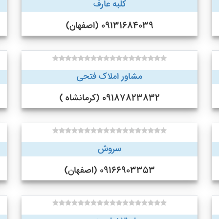
کلبه عارف
09131684039 (اصفهان)
مشاور املاک فتحی
09187823832 (کرمانشاه )
سروش
09166903353 (اصفهان)