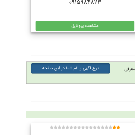
09159848114
مشاهده پروفایل
درج آگهی و نام شما در این صفحه
معرفی