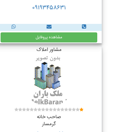
09193458631
مشاهده پروفایل
مشاور املاک
صاحب خانه
گرمسار