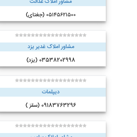
مشاور املاک عدالت
۰۵۱۴۵۶۲۱۵۰۰ (جغتای)
مشاور املاک غدیر یزد
03538202998 (یزد)
دیپلمات
09183763296 (سقز )