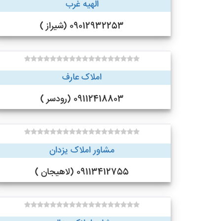
الهیه غرب
09012932253 (شیراز )
املاک عارف
09112418803 (رودسر )
مشاور املاک یزدان
09113412755 (لاهیجان )