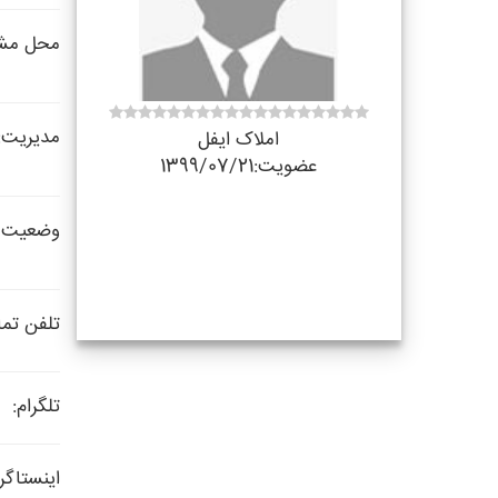
محل مشا
مدیریت:
املاک ایفل
عضویت:1399/07/21
وضعیت 
تلفن تم
تلگرام:
اینستاگرا