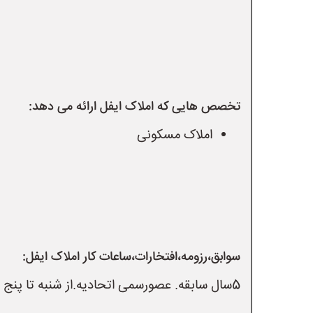
تخصص هایی که املاک ایفل ارائه می دهد:
املاک مسکونی
سوابق،رزومه،افتخارات،ساعات کار املاک ایفل:
5سال سابقه. عصورسمی اتحادیه.از شنبه تا پنج شنبه صبح و عصر فعال میباشم