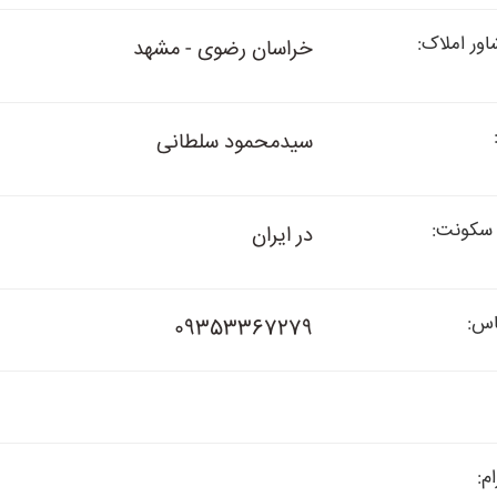
ور املاک:
خراسان رضوی - مشهد
سیدمحمود سلطانی
سکونت:
در ایران
اس:
09353367279
م: