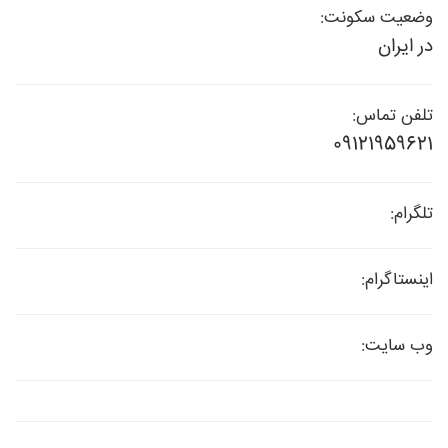
وضعیت سکونت:
در ایران
تلفن تماس:
09121959621
تلگرام:
اینستاگرام:
وب سایت: