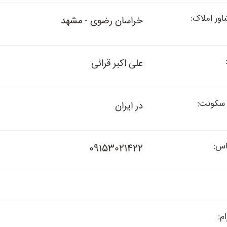
ور املاک:
خراسان رضوی - مشهد
علی اکبر قرائی
سکونت:
در ایران
اس:
09153021422
م: