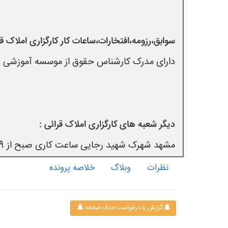
سوابق،رزومه،افتخارات،ساعات کار کارگزاری املاک قر
دارای مدرک کارشناس حقوق از موسسه آموزشی عال
دیگر شعبه های کارگزاری املاک قرائی :
مشهد شهرک شهید رجایی ساعت کاری صبح از 9تا13وبعداظهراازساعت16الا22شماره تماس ثابت05133716737 09153021422
نظرات
وبلاگ
خلاصه پرونده
گزارش یا درخواست حذف صفحه