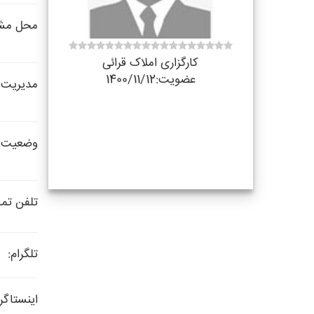
محل مشا
کارگزاری املاک قرائی
عضویت:1400/11/12
مدیریت:
وضعیت 
تلفن تم
تلگرام:
اینستاگرا